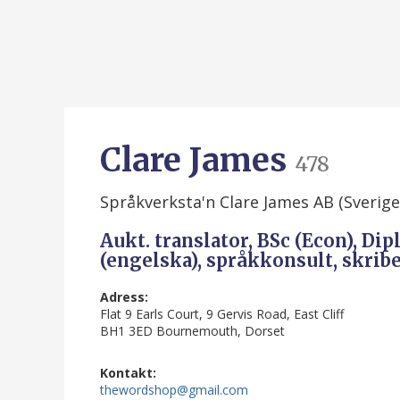
Clare James
478
Språkverksta'n Clare James AB (Sverig
Aukt. translator, BSc (Econ), Dip
(engelska), språkkonsult, skrib
Adress:
Flat 9 Earls Court, 9 Gervis Road, East Cliff
BH1 3ED Bournemouth, Dorset
Kontakt:
thewordshop@gmail.com