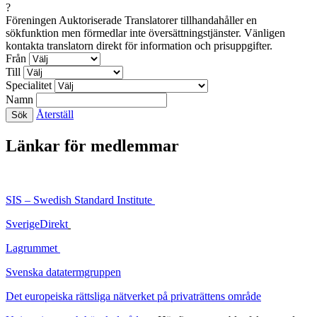
?
Föreningen Auktoriserade Translatorer tillhandahåller en
sökfunktion men förmedlar inte översättningstjänster. Vänligen
kontakta translatorn direkt för information och prisuppgifter.
Från
Till
Specialitet
Namn
Återställ
Länkar för medlemmar
SIS – Swedish Standard Institute
SverigeDirekt
Lagrummet
Svenska datatermgruppen
Det europeiska rättsliga nätverket på privaträttens område